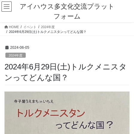
コ
ナ
アイハウス多文化交流プラット
ン
ビ
フォーム
テ
ゲ
ン
ー
HOME
イベント
2024年度
ツ
シ
2024年6月29日(土)トルクメニスタンってどんな国？
に
ョ
移
ン
動
に
2024-06-05
移
2024年度
動
2024年6月29日(土)トルクメニスタ
ンってどんな国？