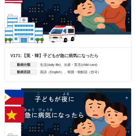
V171:【英・韓】子どもが急に病気になったら
動画分類
生活(daily life)
、
出産・育児(child care)
動画言語
英語（English）
、
韓国・朝鮮語（한국）