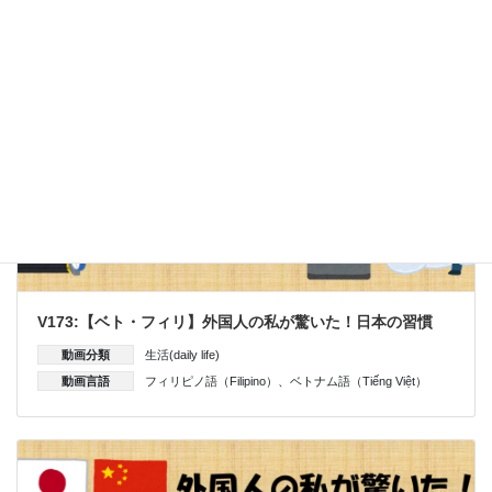
V173:【ベト・フィリ】外国人の私が驚いた！日本の習慣
動画分類
生活(daily life)
動画言語
フィリピノ語（Filipino）
、
ベトナム語（Tiếng Việt）