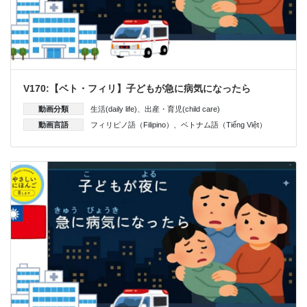
V170:【ベト・フィリ】子どもが急に病気になったら
動画分類
生活(daily life)
、
出産・育児(child care)
動画言語
フィリピノ語（Filipino）
、
ベトナム語（Tiếng Việt）