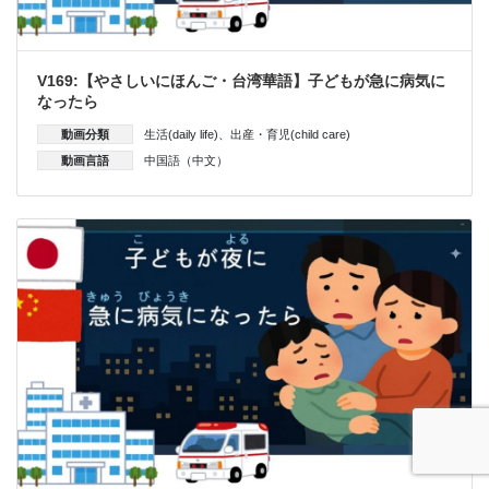
V169:【やさしいにほんご・台湾華語】子どもが急に病気に
なったら
動画分類
生活(daily life)
、
出産・育児(child care)
動画言語
中国語（中文）