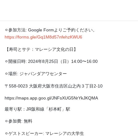
皆様のご参加を心よりお待ちしておりますので、ぜひお気軽にご
参加下さい^^
⚪︎参加方法: Google Formよりご予約ください。
https://forms.gle/Gq1M8d57nfehzKWU6
【寿司とサテ：マレーシア文化の日】
⚪︎開催日時: 2024年8月25日（日）14:00〜16:00
⚪︎場所: ジャパンダアワセンター
〒558-0023 大阪府大阪市住吉区山之内３丁目2-10
https://maps.app.goo.gl/JNFsXUG5NrYkJKQMA
最寄り駅：JR阪和線「杉本町」駅
⚪︎参加費: 無料
⚪︎ゲストスピーカー: マレーシアの大学生