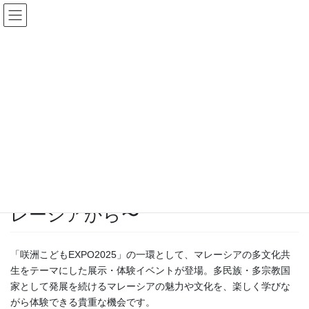
コ
ナ
アイハウス多文化交流プラット
ン
ビ
フォーム
テ
ゲ
ン
ー
HOME
イベント
2025年度
ツ
シ
2025年10月26日（日）より良い未来へのヒント 〜多文化共生の国マレーシアか
に
ョ
ら〜
移
ン
動
に
2025-10-09
移
動
2025年度
2025年10月26日（日）より良い未
来へのヒント 〜多文化共生の国マ
レーシアから〜
「咲洲こどもEXPO2025」の一環として、マレーシアの多文化共
生をテーマにした展示・体験イベントが登場。多民族・多宗教国
家として発展を続けるマレーシアの魅力や文化を、楽しく学びな
がら体験できる貴重な機会です。