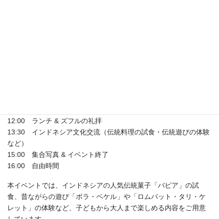
時間： 11:00-15:00
場所： ジャパンダアワセンター
（最寄駅：JR阪和線「杉本町」駅）
参加費： 大人：1,000円、学生：500円、子供：無料
【スケジュール】
10:45 受付
11:00 基調講演者によるスピーチ（ゾルカナイン・ハサン・バス
リ／ジャパンダアワセンター）
11:15 スピーカーによるプレゼンテーション（トゥエディアナ・
ブディ・ハプサリ／インドネシア・ムハマディヤ大学 UMY）
12:00 ランチ & ズフルの礼拝
13:30 インドネシア文化交流（伝統料理の試食・伝統遊びの体験
など）
15:00 集合写真 & イベント終了
16:00 自由時間
本イベントでは、インドネシアの人気伝統菓子「バピア」の試
食、昔ながらの遊び「ボラ・ベケル」や「ロムパット・タリ・ケ
レット」の体験など、子どもから大人まで楽しめる内容をご用意
しています。