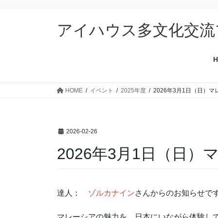
コ
ナ
ン
ビ
アイハウス多文化交流
テ
ゲ
ン
ー
ツ
シ
H
に
ョ
移
ン
動
に
HOME
イベント
2025年度
2026年3月1日（日）
移
動
2026-02-26
2026年3月1日（日
達人：
ゾルカナイン
さんからのお知らせで
マレーシアの魅力を、日本にいながら体験し