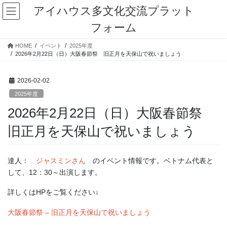
コ
ナ
アイハウス多文化交流プラット
ン
ビ
フォーム
テ
ゲ
ン
ー
HOME
イベント
2025年度
ツ
シ
2026年2月22日（日）大阪春節祭 旧正月を天保山で祝いましょう
に
ョ
移
ン
動
に
2026-02-02
移
2025年度
動
2026年2月22日（日）大阪春節祭
旧正月を天保山で祝いましょう
達人：
ジャスミンさん
のイベント情報です。ベトナム代表と
して、12：30～出演します。
詳しくはHPをご覧ください↓
大阪春節祭 – 旧正月を天保山で祝いましょう