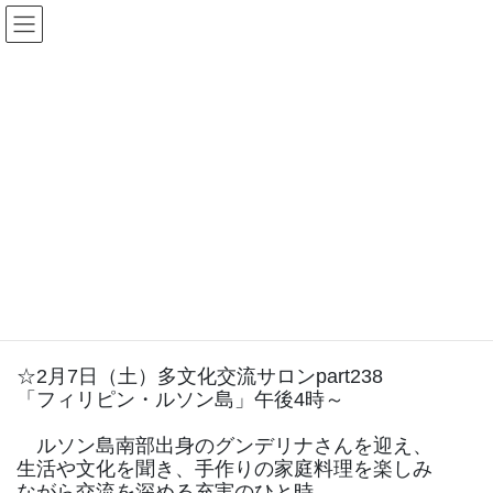
コ
ナ
アイハウス多文化交流プラット
ン
ビ
フォーム
テ
ゲ
ン
ー
HOME
イベント
2025年度
ツ
シ
2026年2月7日（土）多文化交流サロン「フィリピン・ルソン島」
に
ョ
移
ン
動
に
2025-12-28
移
2025年度
動
2026年2月7日（土）多文化交流サ
ロン「フィリピン・ルソン島」
☆2月7日（土）多文化交流サロンpart238
「フィリピン・ルソン島」午後4時～
ルソン島南部出身のグンデリナさんを迎え、
生活や文化を聞き、手作りの家庭料理を楽しみ
ながら交流を深める充実のひと時。