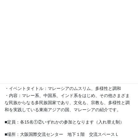
■日時：2020年9月21日（月・祝）13：30～16：00
①13：30～14：30
・達人：パディーエ・ダルシャニさん（インド）
・イベントタイトル: インド料理に欠かせないものは？
・内容：インド料理の必要な材料スパイスについて話しましょ
う。インドはなぜスパイスの王国と呼ばれているのか？インド料
理にどんなスパイス使われるのか？などについて説明します。本
物のスパイスやインドのいろんな豆もお見せしますので是非お越
し下さい。
②15：00～16：00
・達人：ズルカナイン ハサン バセリさん（マレーシア）
・イベントタイトル：マレーシアのムスリム、多様性と調和
・内容：マレー系、中国系、インド系をはじめ、その他さまざま
な民族からなる多民族国家であり、文化も、宗教も、多様性と調
和を実践している東南アジアの国、マレーシアの紹介です。
■定員：各15名①②いずれかの参加となります（入れ替え制）
■場所：大阪国際交流センター 地下１階 交流スペースＬ