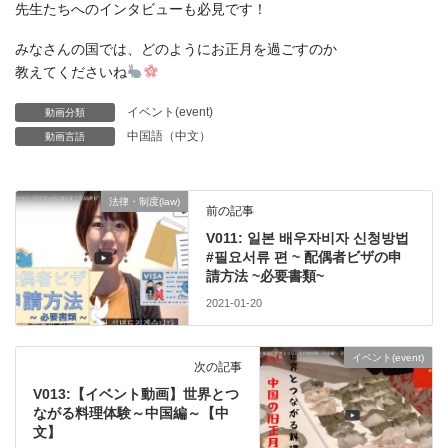
先生たちへのインタビューも必見です！
みなさんの国では、どのようにお正月を過ごすのか
教えてくださいね
イベント(event)
動画分類
中国語（中文）
動画言語
法律・制度(law)
前の記事
V011: 일본 배우자비자 신청방법
#필요서류 편 ~ 配偶者ビザの申
請方法 ~必要書類~
2021-01-20
イベント(event)
次の記事
V013:【イベント動画】世界とつ
ながる料理体験～中国編～【中
文】