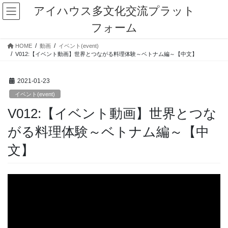
コ
ナ
アイハウス多文化交流プラット
ン
ビ
フォーム
テ
ゲ
ン
ー
HOME
動画
イベント(event)
ツ
シ
V012:【イベント動画】世界とつながる料理体験～ベトナム編～【中文】
に
ョ
移
ン
動
に
2021-01-23
移
イベント(event)
動
V012:【イベント動画】世界とつな
がる料理体験～ベトナム編～【中
文】