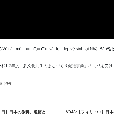
 học, đạo đức và dọn dẹp vệ sinh tại Nhật Bả
和1,2年度 多文化共生のまちづくり促進事業」の助成を受け
語（한국）
英・日】日本の教科、道徳と
V048:【フィリ・中】日