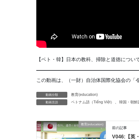
【ベト・韓】日本の教科、掃除と道徳について/Về các môn
この動画は、（一財）自治体国際化協会の「令
教育(education)
動画分類
ベトナム語（Tiếng Việt）
、
韓国・朝鮮
動画言語
教育(education)
前の記事
V046:【