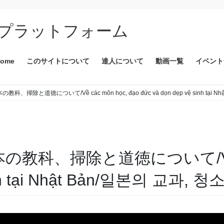
プラットフォーム
ome
このサイトについて
達人について
動画一覧
イベント
、掃除と道徳について/Về các môn học, đạo đức và dọn dẹp vệ sinh tại N
教科、掃除と道徳について/Về các
sinh tại Nhật Bản/일본의 교과,