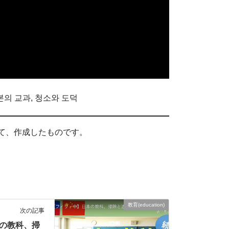
n/일본의 교과, 청소와 도덕
て、作成したものです。
教育(education)
次の記事
本の教科、掃