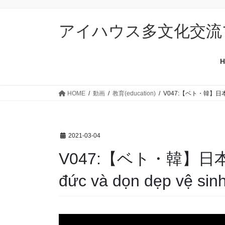
コ
ナ
ン
ビ
アイハウス多文化交流
テ
ゲ
ン
ー
ツ
シ
H
に
ョ
移
ン
動
に
HOME
動画
教育(education)
V047:【ベト・韓】日本の教科
移
動
2021-03-04
V047:【ベト・韓】日本の
đức và dọn dẹp vệ 