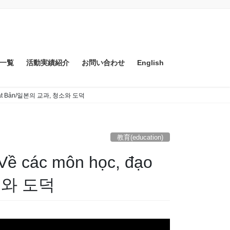
一覧
活動実績紹介
お問い合わせ
English
hật Bản/일본의 교과, 청소와 도덕
教育(education)
 môn học, đạo
 청소와 도덕