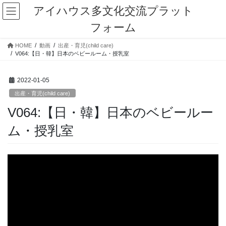
コ
ナ
アイハウス多文化交流プラット
ン
ビ
フォーム
テ
ゲ
ン
ー
HOME
動画
出産・育児(child care)
ツ
シ
V064:【日・韓】日本のベビールーム・授乳室
に
ョ
移
ン
動
に
2022-01-05
移
出産・育児(child care)
動
V064:【日・韓】日本のベビールー
ム・授乳室