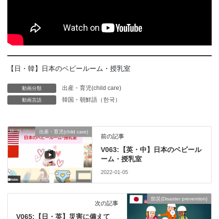
【日・韓】日本のベビールーム・授乳室
出産・育児(child care)
動画分類
韓国・朝鮮語（한국）
動画言語
出産・育児(child care)
前の記事
V063:【英・中】日本のベビール
ーム・授乳室
2022-01-05
防災(Disaster prevention)
次の記事
V065:【日・英】災害に備えて