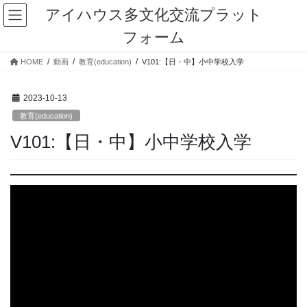
コ
ナ
アイハウス多文化交流プラット
ン
ビ
フォーム
テ
ゲ
ン
ー
HOME
動画
教育(education)
V101:【日・中】小中学校入学
ツ
シ
に
ョ
移
ン
2023-10-13
動
に
教育(education)
移
動
V101:【日・中】小中学校入学