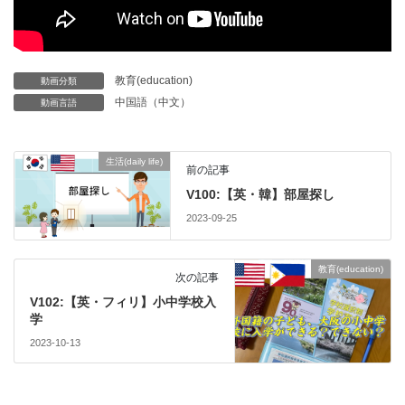
教育(education)
動画分類
中国語（中文）
動画言語
生活(daily life)
前の記事
V100:【英・韓】部屋探し
2023-09-25
教育(education)
次の記事
V102:【英・フィリ】小中学校入
学
2023-10-13