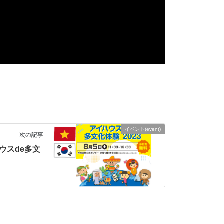
イベント(event)
次の記事
ハウスde多文