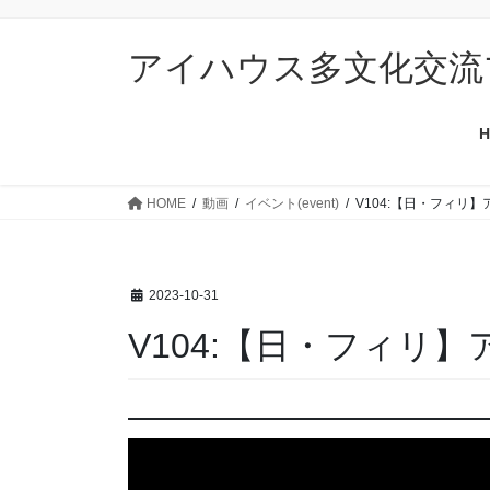
コ
ナ
ン
ビ
アイハウス多文化交流
テ
ゲ
ン
ー
ツ
シ
H
に
ョ
移
ン
動
に
HOME
動画
イベント(event)
V104:【日・フィリ】
移
動
2023-10-31
V104:【日・フィリ】