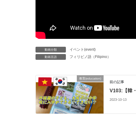
イベント(event)
動画分類
フィリピノ語（Filipino）
動画言語
教育(education)
前の記事
V103:【
2023-10-13