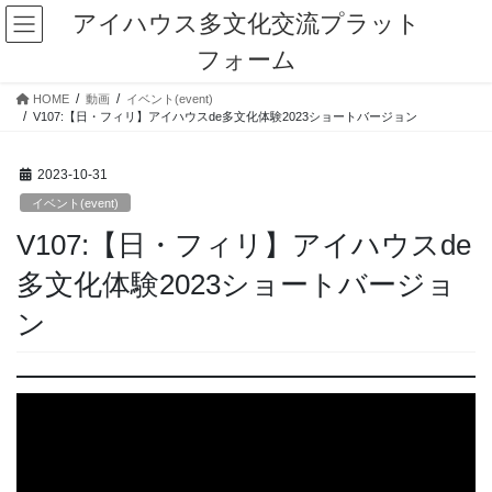
コ
ナ
アイハウス多文化交流プラット
ン
ビ
フォーム
テ
ゲ
ン
ー
HOME
動画
イベント(event)
ツ
シ
V107:【日・フィリ】アイハウスde多文化体験2023ショートバージョン
に
ョ
移
ン
動
に
2023-10-31
移
イベント(event)
動
V107:【日・フィリ】アイハウスde
多文化体験2023ショートバージョ
ン