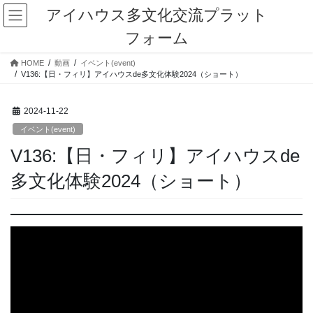
コ
ナ
アイハウス多文化交流プラット
ン
ビ
フォーム
テ
ゲ
ン
ー
HOME
動画
イベント(event)
ツ
シ
V136:【日・フィリ】アイハウスde多文化体験2024（ショート）
に
ョ
移
ン
動
に
2024-11-22
移
イベント(event)
動
V136:【日・フィリ】アイハウスde
多文化体験2024（ショート）