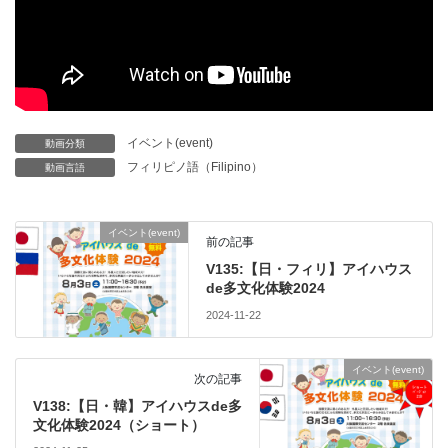
イベント(event)
動画分類
フィリピノ語（Filipino）
動画言語
イベント(event)
前の記事
V135:【日・フィリ】アイハウス
de多文化体験2024
2024-11-22
イベント(event)
次の記事
V138:【日・韓】アイハウスde多
文化体験2024（ショート）