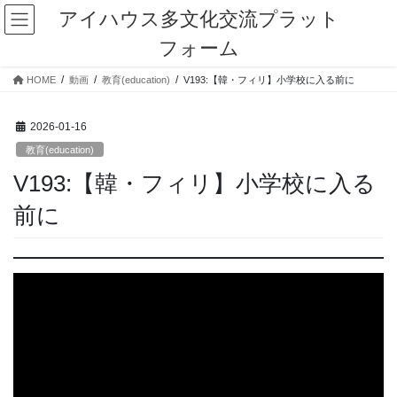
コ
ナ
アイハウス多文化交流プラット
ン
ビ
フォーム
テ
ゲ
ン
ー
HOME
動画
教育(education)
V193:【韓・フィリ】小学校に入る前に
ツ
シ
に
ョ
移
ン
2026-01-16
動
に
教育(education)
移
動
V193:【韓・フィリ】小学校に入る
前に