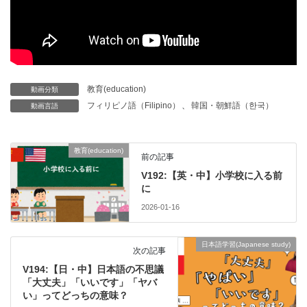
教育(education)
動画分類
フィリピノ語（Filipino）
、
韓国・朝鮮語（한국）
動画言語
教育(education)
前の記事
V192:【英・中】小学校に入る前
に
2026-01-16
日本語学習(Japanese study)
次の記事
V194:【日・中】日本語の不思議
「大丈夫」「いいです」「ヤバ
い」ってどっちの意味？