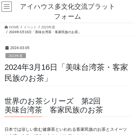
コ
ナ
アイハウス多文化交流プラット
ン
ビ
フォーム
テ
ゲ
ン
ー
HOME
イベント
2023年度
ツ
シ
2024年3月16日「美味台湾茶・客家民族のお茶」
に
ョ
移
ン
動
に
2024-03-05
移
2023年度
動
2024年3月16日「美味台湾茶・客家
民族のお茶」
世界のお茶シリーズ 第2回
美味台湾茶 客家民族のお茶
日本では珍しい飲む健康茶といわれる客家民族のお茶とスイーツ