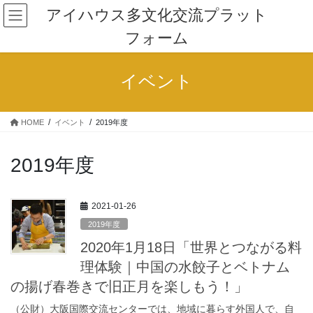
コ
ナ
アイハウス多文化交流プラット
ン
ビ
フォーム
テ
ゲ
ン
ー
ツ
シ
イベント
に
ョ
移
ン
動
に
HOME
イベント
2019年度
移
動
2019年度
2021-01-26
2019年度
2020年1月18日「世界とつながる料
理体験｜中国の水餃子とベトナム
の揚げ春巻きで旧正月を楽しもう！」
（公財）大阪国際交流センターでは、地域に暮らす外国人で、自