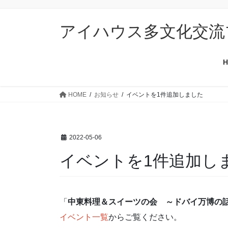
コ
ナ
ン
ビ
アイハウス多文化交流
テ
ゲ
ン
ー
ツ
シ
H
に
ョ
移
ン
動
に
HOME
お知らせ
イベントを1件追加しました
移
動
2022-05-06
イベントを1件追加し
「
中東料理＆スイーツの会 ～ドバイ万博の
イベント一覧
からご覧ください。