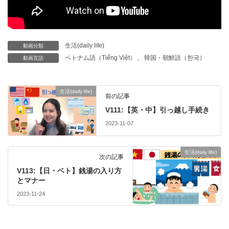
生活(daily life)
動画分類
ベトナム語（Tiếng Việt）
、
韓国・朝鮮語（한국）
動画言語
生活(daily life)
前の記事
V111:【英・中】引っ越し手続き
2023-11-07
生活(daily life)
次の記事
V113:【日・ベト】銭湯の入り方
とマナー
2023-11-24