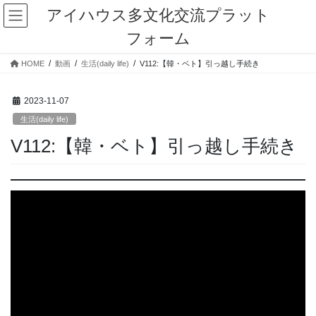
コ
ナ
アイハウス多文化交流プラット
ン
ビ
フォーム
テ
ゲ
ン
ー
HOME
動画
生活(daily life)
V112:【韓・ベト】引っ越し手続き
ツ
シ
に
ョ
移
ン
2023-11-07
動
に
生活(daily life)
移
動
V112:【韓・ベト】引っ越し手続き