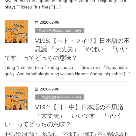
Mysteries of the Japanese Language: What Do “Daijobu (It’s/I’m
okay),” “Iidesu (It’s fine),” […]
2026-02-06
日本語学習(Japanese study)
V195:【ベト・フィリ】日本語の不
思議 「大丈夫」「やばい」「いい
です」ってどっちの意味？
Tiếng Nhật khó hiểu「không sao cả」「được rồi」「Nguy hiểm
quá」 Ang kababalaghan ng wikang Hapon: Anong ibig sabihi […]
2026-02-06
日本語学習(Japanese study)
V194:【日・中】日本語の不思議
「大丈夫」「いいです」「ヤバ
い」ってどっちの意味？
不可思议的日语：「没关系」「不用了」「绝了」不同场合意思不