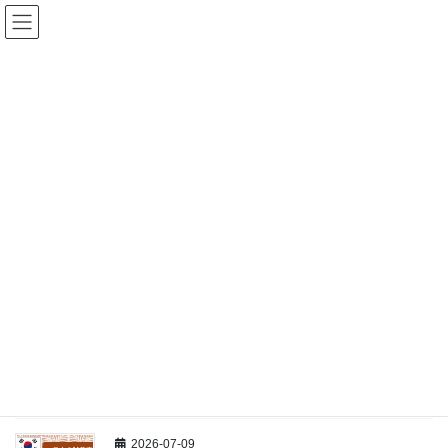
コ
ナ
アイハウス多文化交流プラット
ン
ビ
フォーム
テ
ゲ
ン
ー
ツ
シ
動画
に
ョ
移
ン
動
に
HOME
動画
生活(daily life)
移
動
生活(daily life)
2026-07-09
生活(daily life)
V203:【ベト・フィリ】日本の試着
室
2026-07-09