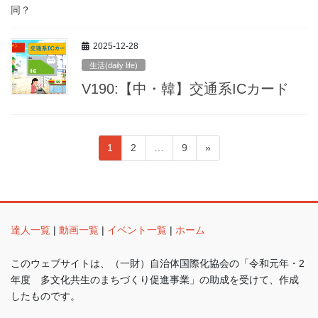
同？
2025-12-28
生活(daily life)
V190:【中・韓】交通系ICカード
投
ペ
ペ
ペ
1
2
…
9
»
稿
ー
ー
ー
ジ
ジ
ジ
の
ペ
ー
達人一覧
|
動画一覧
|
イベント一覧
|
ホーム
ジ
このウェブサイトは、（一財）自治体国際化協会の「令和元年・2
送
年度 多文化共生のまちづくり促進事業」の助成を受けて、作成
り
したものです。