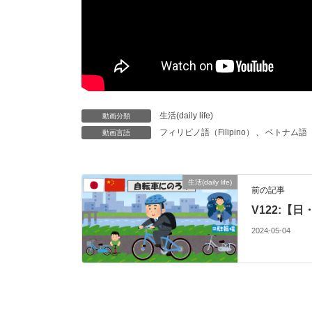
生活(daily life)
動画分類
フィリピノ語（Filipino）
、
ベトナム語（Ti
動画言語
生活(daily life)
前の記事
V122:【
2024-05-04