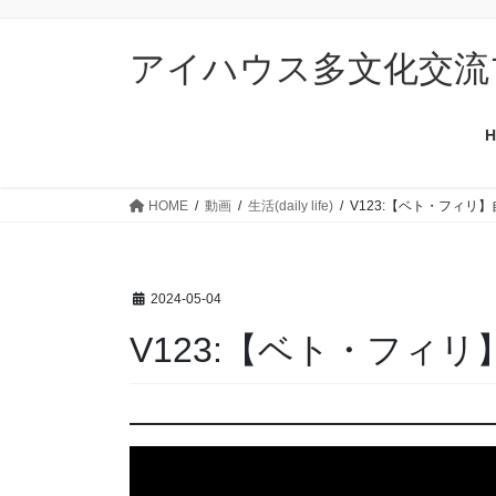
コ
ナ
ン
ビ
アイハウス多文化交流
テ
ゲ
ン
ー
ツ
シ
H
に
ョ
移
ン
動
に
HOME
動画
生活(daily life)
V123:【ベト・フィリ
移
動
2024-05-04
V123:【ベト・フィ