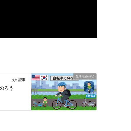
生活(daily life)
次の記事
にのろう