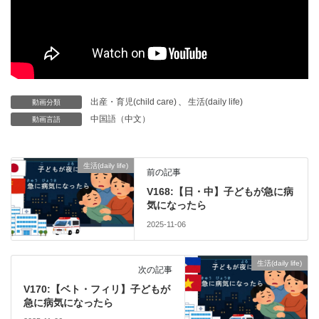
出産・育児(child care)
、
生活(daily life)
動画分類
中国語（中文）
動画言語
生活(daily life)
前の記事
V168:【日・中】子どもが急に病
気になったら
2025-11-06
生活(daily life)
次の記事
V170:【ベト・フィリ】子どもが
急に病気になったら