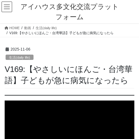
コ
ナ
アイハウス多文化交流プラット
ン
ビ
フォーム
テ
ゲ
ン
ー
HOME
動画
生活(daily life)
ツ
シ
V169:【やさしいにほんご・台湾華語】子どもが急に病気になったら
に
ョ
移
ン
動
に
2025-11-06
移
生活(daily life)
動
V169:【やさしいにほんご・台湾華
語】子どもが急に病気になったら