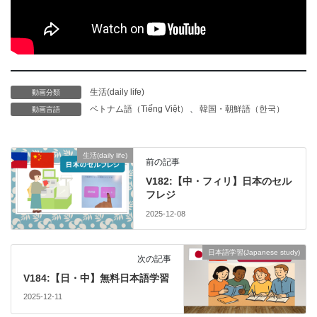
生活(daily life)
動画分類
ベトナム語（Tiếng Việt）
、
韓国・朝鮮語（한국）
動画言語
生活(daily life)
前の記事
V182:【中・フィリ】日本のセル
フレジ
2025-12-08
日本語学習(Japanese study)
次の記事
V184:【日・中】無料日本語学習
2025-12-11