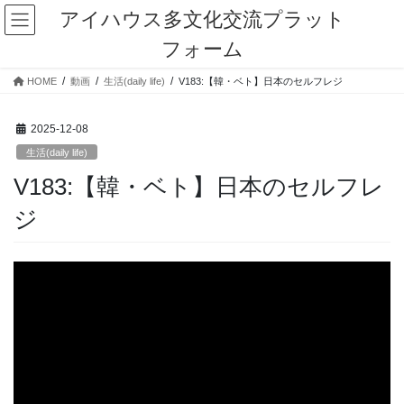
コ
ナ
アイハウス多文化交流プラット
ン
ビ
フォーム
テ
ゲ
ン
ー
HOME
動画
生活(daily life)
V183:【韓・ベト】日本のセルフレジ
ツ
シ
に
ョ
移
ン
2025-12-08
動
に
生活(daily life)
移
動
V183:【韓・ベト】日本のセルフレ
ジ