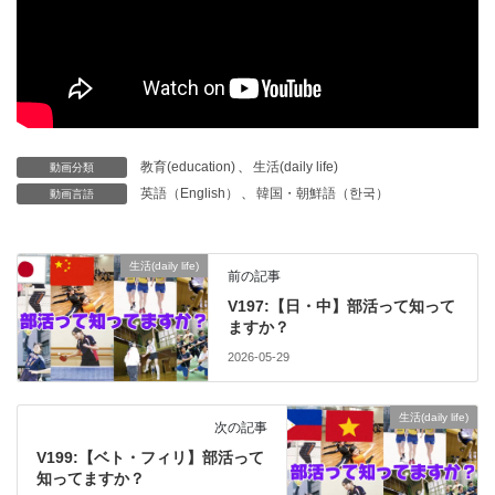
教育(education)
、
生活(daily life)
動画分類
英語（English）
、
韓国・朝鮮語（한국）
動画言語
生活(daily life)
前の記事
V197:【日・中】部活って知って
ますか？
2026-05-29
生活(daily life)
次の記事
V199:【ベト・フィリ】部活って
知ってますか？