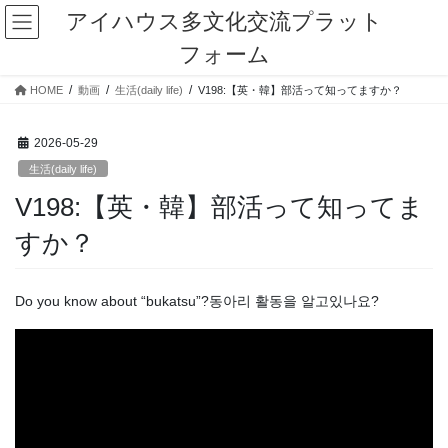
コ
ナ
アイハウス多文化交流プラット
ン
ビ
フォーム
テ
ゲ
ン
ー
HOME
動画
生活(daily life)
V198:【英・韓】部活って知ってますか？
ツ
シ
に
ョ
移
ン
2026-05-29
動
に
生活(daily life)
移
動
V198:【英・韓】部活って知ってま
すか？
Do you know about “bukatsu”?동아리 활동을 알고있나요?